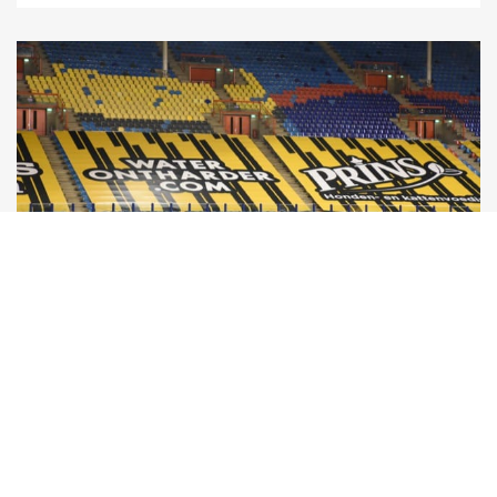
VITESSE WIL MET 'FRISSE START'
AAN SEIZOEN BEGINNEN: 'GAAN
VOOR DIRECTE PROMOTIE'
Alexander Büttner voelt dat de rust is teruggekee...